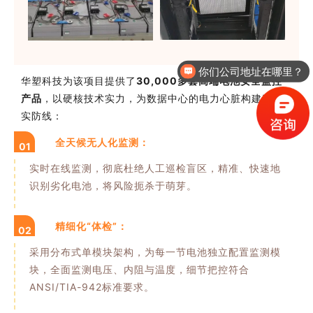
你们公司地址在哪里？
华塑科技为该项目提供了
30,000多套高端电池安全监控
产品
，以硬核技术实力，为数据中心的电力心脏构建了坚
实防线：
全天候无人化监测：
01
实时在线监测，彻底杜绝人工巡检盲区，精准、快速地
识别劣化电池，将风险扼杀于萌芽。
精细化“体检”：
02
采用分布式单模块架构，为每一节电池独立配置监测模
块，全面监测电压、内阻与温度，细节把控符合
ANSI/TIA-942标准要求。