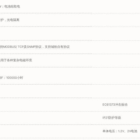
15W；电池组取电
保护，光电隔离
支持MODBUS/ TCP及SNMP协议，支持城铁自有协议
适用于各种复杂电磁环境
F：100000小时
EC61373冲击振动
IP21防护等级
单体电压：1.2V、2V电池