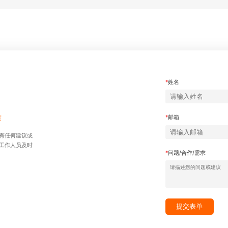
*
姓名
作
*
邮箱
有任何建议或
⼯作⼈员及时
*
问题/合作/需求