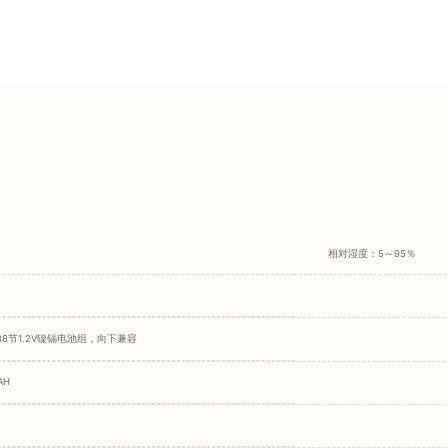
相对湿度：5～95％
8节1.2V镍镉电池组，向下兼容
AH