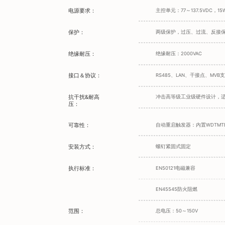
电源要求：
主控单元：77～137.5VDC，
保护：
两级保护，过压、过流、反接
绝缘耐压：
绝缘耐压：2000VAC
接口＆协议：
RS485、LAN、干接点、MVB
抗干扰&耐高
冲击高等级工业级硬件设计，
压：
可靠性：
自动重启触发器：内置WDTMTB
安装方式：
螺钉紧固式固定
执行标准：
EN50121电磁兼容
EN45545防火阻燃
范围：
总电压：50～150V