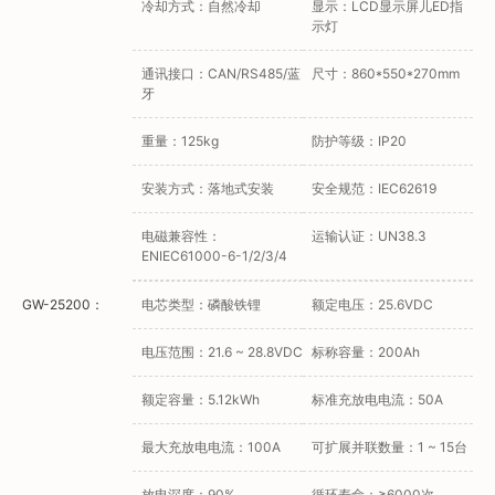
冷却方式：自然冷却
显示：LCD显示屏儿ED指
示灯
通讯接口：CAN/RS485/蓝
尺寸：860*550*270mm
牙
重量：125kg
防护等级：IP20
安装方式：落地式安装
安全规范：IEC62619
电磁兼容性：
运输认证：UN38.3
ENIEC61000-6-1/2/3/4
GW-25200：
电芯类型：磷酸铁锂
额定电压：25.6VDC
电压范围：21.6 ~ 28.8VDC
标称容量：200Ah
额定容量：5.12kWh
标准充放电电流：50A
最大充放电电流：100A
可扩展并联数量：1 ~ 15台
放电深度：90%
循环寿命：≥6000次