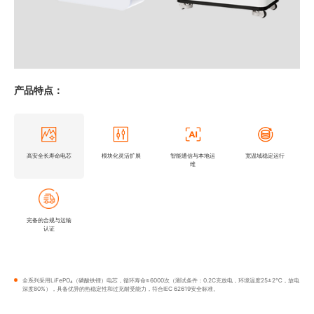
产品特点：
高安全长寿命电芯
模块化灵活扩展
智能通信与本地运
宽温域稳定运行
维
完备的合规与运输
认证
全系列采用LiFePO₄（磷酸铁锂）电芯，循环寿命≥6000次（测试条件：0.2C充放电，环境温度25±2℃，放电
深度80%），具备优异的热稳定性和过充耐受能力，符合IEC 62619安全标准。