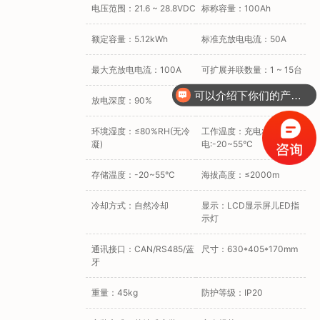
电压范围：21.6 ~ 28.8VDC
标称容量：100Ah
额定容量：5.12kWh
标准充放电电流：50A
最大充放电电流：100A
可扩展并联数量：1 ~ 15台
可以介绍下你们的产品么？
放电深度：90%
循环寿命：≥6000次
环境湿度：≤80%RH(无冷
工作温度：充电:0~55°C放
凝)
电:-20~55°C
存储温度：-20~55°C
海拔高度：≤2000m
冷却方式：自然冷却
显示：LCD显示屏儿ED指
示灯
通讯接口：CAN/RS485/蓝
尺寸：630*405*170mm
牙
重量：45kg
防护等级：IP20