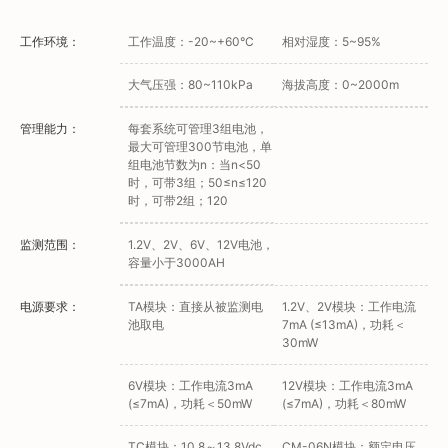
工作环境：
工作温度：-20~+60°C
相对湿度：5~95%
大气压强：80~110kPa
海拔高度：0~2000m
管理能力：
每套系统可管理3组电池，
最大可管理300节电池，单
组电池节数为n：当n<50
时，可带3组；50≤n≤120
时，可带2组；120
监测范围：
1.2V、2V、6V、12V电池，
容量小于3000AH
电源要求：
TA模块：直接从被监测电
1.2V、2V模块：工作电流
池取电
7mA (≤13mA)，功耗＜
30mW
6V模块：工作电流3mA
12V模块：工作电流3mA
(≤7mA)，功耗＜50mW
(≤7mA)，功耗＜80mW
TC模块：10.8～13.8Vdc，
CM-06N模块：额定电压